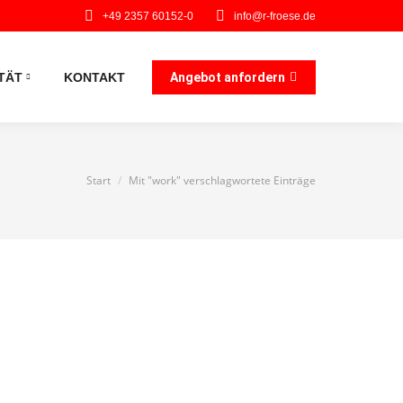
+49 2357 60152-0
info@r-froese.de
TÄT
KONTAKT
Angebot anfordern
Sie befinden sich hier:
Start
Mit "work" verschlagwortete Einträge