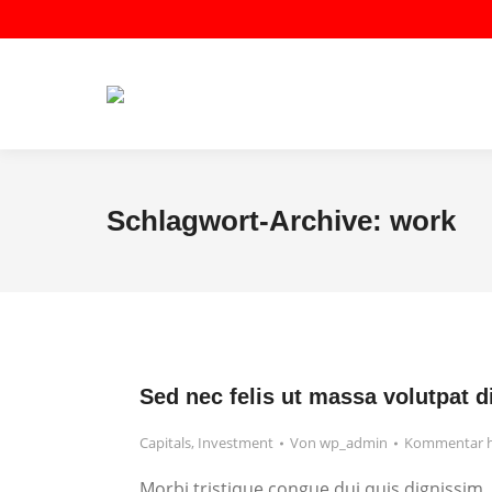
Schlagwort-Archive:
work
Sed nec felis ut massa volutpat d
Capitals
,
Investment
Von
wp_admin
Kommentar h
Morbi tristique congue dui quis dignissim.