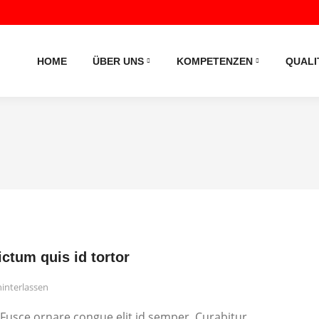
HOME
ÜBER UNS
KOMPETENZEN
QUALI
ictum quis id tortor
interlassen
 Fusce ornare congue elit id semper. Curabitur