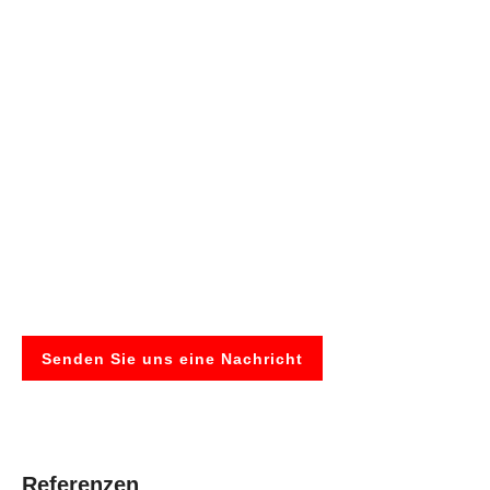
Sie haben ein Projekt für
uns?
Wir freuen uns auf Ihre Anfrage.
Kontaktieren Sie uns gerne per Telefon, E-Mail
oder nutzen Sie unser Kontaktformular.
Senden Sie uns eine Nachricht
Referenzen